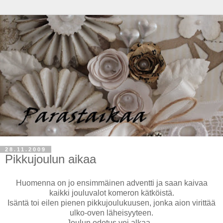
28.11.2009
Pikkujoulun aikaa
Huomenna on jo ensimmäinen adventti ja saan kaivaa
kaikki jouluvalot komeron kätköistä.
Isäntä toi eilen pienen pikkujoulukuusen, jonka aion virittää
ulko-oven läheisyyteen.
Joulun odotus voi alkaa...