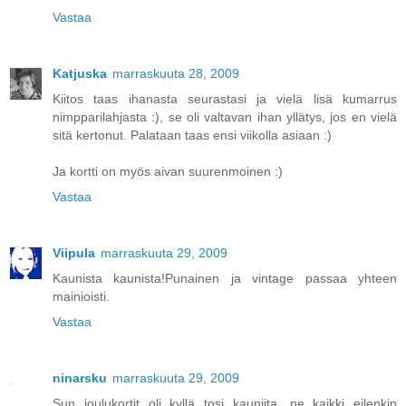
Vastaa
Katjuska
marraskuuta 28, 2009
Kiitos taas ihanasta seurastasi ja vielä lisä kumarrus
nimpparilahjasta :), se oli valtavan ihan yllätys, jos en vielä
sitä kertonut. Palataan taas ensi viikolla asiaan :)
Ja kortti on myös aivan suurenmoinen :)
Vastaa
Viipula
marraskuuta 29, 2009
Kaunista kaunista!Punainen ja vintage passaa yhteen
mainioisti.
Vastaa
ninarsku
marraskuuta 29, 2009
Sun joulukortit oli kyllä tosi kauniita, ne kaikki eilenkin